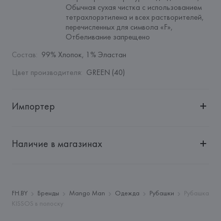
Обычная сухая чистка с использованием 
тетрахлорэтилена и всех растворителей, 
перечисленных для символа «F», 
Отбеливание запрещено
Состав
:
99% Хлопок, 1% Эластан
Цвет производителя
:
GREEN (40)
Импортер
Импортер: 
Общество с дополнительной ответственностью 
"Белмаркетцентр"
Наличие в магазинах
Адрес: 
Республика Беларусь, 220030, г. Минск, ул. 
Немига, 5, пом. 39, ком. 1
Производитель: 
MANGO MNG, S.A.
Адрес: 
ИСПАНИЯ, 
MANGO MNG, S.A., Via Augusta 10 
FH.BY
Бренды
Mango Man
Одежда
Рубашки
Рубашка
(Pol. Ind. Riera de Caldes), 08184 Palau-Solità i Plegamans 
KISSOS в полоску
(Barcelona),