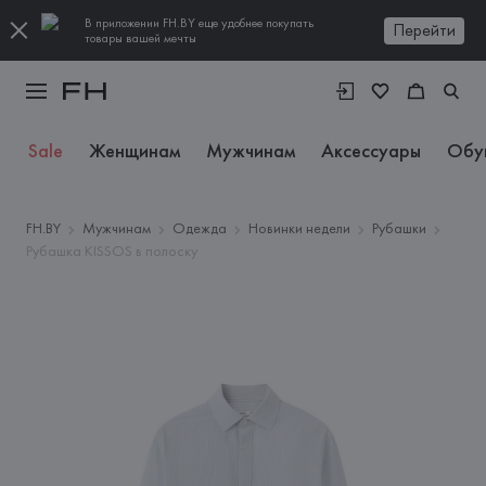
В приложении FH.BY еще удобнее покупать
Перейти
товары вашей мечты
Sale
Женщинам
Мужчинам
Аксессуары
Обу
FH.BY
Мужчинам
Одежда
Новинки недели
Рубашки
Рубашка KISSOS в полоску