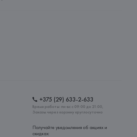
 S.A.
S.A., Via Augusta 10 (Pol. Ind. Riera de Caldes), 08184 
lona),
: 
БАНГЛАДЕШ
+375 (29) 633-2-633
Время работы: пн-вс с 09:00 до 21:00,
Заказы через корзину круглосуточно
Получайте уведомления об акциях и
скидках: