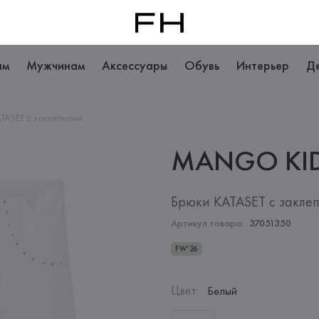
ам
Мужчинам
Аксессуары
Обувь
Интерьер
Д
TASET с заклепками
MANGO
KI
Брюки KATASET с закле
Артикул товара:
37051350
FW'26
Цвет
:
Белый