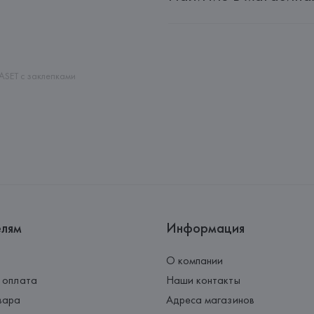
Производитель: 
MANGO MNG,
Адрес: 
ИСПАНИЯ, 
MANGO MNG, 
Palau-Solità i Plegamans (Barce
Страна происхождения товара
ASET с заклепками
елям
Информация
О компании
 оплата
Наши контакты
вара
Адреса магазинов