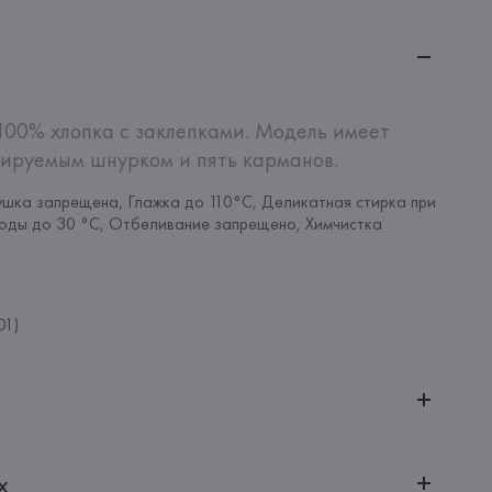
100% хлопка с заклепками. Модель имеет 
лируемым шнурком и пять карманов.
шка запрещена, Глажка до 110°C, Деликатная стирка при 
оды до 30 °C, Отбеливание запрещено, Химчистка 
01)
ительной ответственностью "Белмаркетцентр"
х
0030, г. Минск, ул. Немига, 5, пом. 39, ком. 1