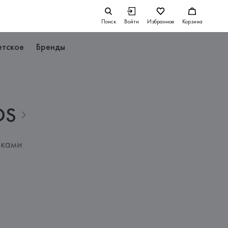
Поиск
Войти
Избранное
Корзина
етское
Бренды
DS
пками