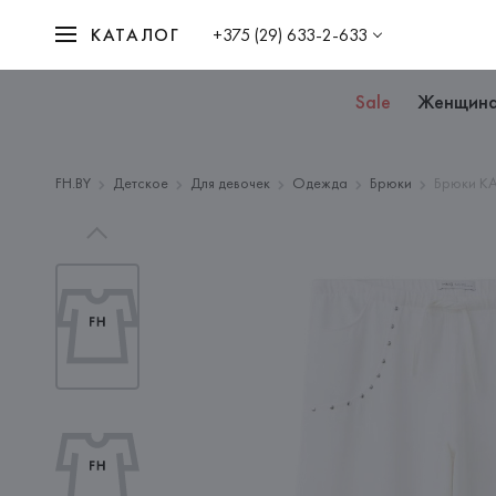
КАТАЛОГ
+375 (29) 633-2-633
Sale
Женщин
FH.BY
Детское
Для девочек
Одежда
Брюки
Брюки KA