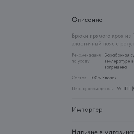
Описание
Брюки прямого кроя из 
эластичный пояс с регу
Рекомендация 
Барабанная су
по уходу
:
температуре в
запрещена
Состав
:
100% Хлопок
Цвет производителя
:
WHITE (
Импортер
Импортер: 
Общество с дополн
Наличие в магазина
Адрес: 
Республика Беларусь, 22