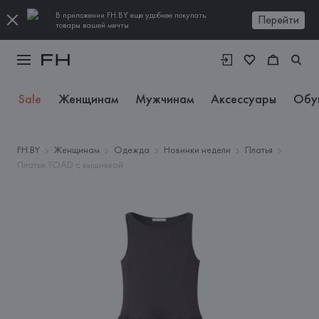
В приложении FH.BY еще удобнее покупать
Перейти
товары вашей мечты
Sale
Женщинам
Мужчинам
Аксессуары
Обу
FH.BY
Женщинам
Одежда
Новинки недели
Платья
Платье TOAD с вышивкой