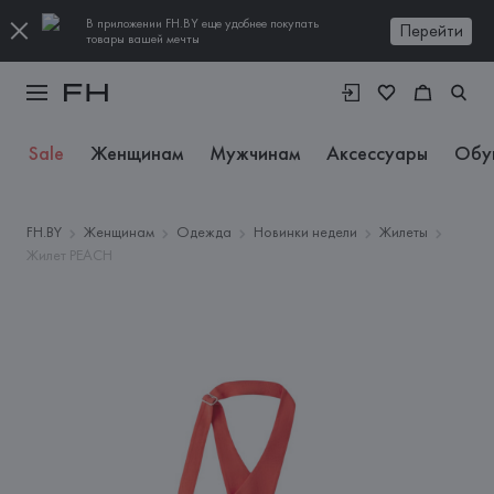
В приложении FH.BY еще удобнее покупать
Перейти
товары вашей мечты
Sale
Женщинам
Мужчинам
Аксессуары
Обу
FH.BY
Женщинам
Одежда
Новинки недели
Жилеты
Жилет PEACH