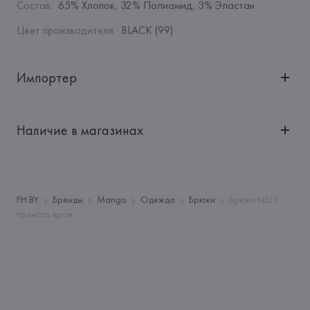
Состав
:
65% Хлопок, 32% Полиамид, 3% Эластан
Цвет производителя
:
BLACK (99)
Импортер
Импортер: 
Общество с дополнительной ответственностью 
"Белмаркетцентр"
Наличие в магазинах
Адрес: 
Республика Беларусь, 220030, г. Минск, ул. 
Немига, 5, пом. 39, ком. 1
Производитель: 
MANGO MNG, S.A.
Адрес: 
ИСПАНИЯ, 
MANGO MNG, S.A., Via Augusta 10 
FH.BY
Бренды
Mango
Одежда
Брюки
Брюки NILLY
(Pol. Ind. Riera de Caldes), 08184 Palau-Solità i Plegamans 
прямого кроя
(Barcelona),
Страна происхождения товара: 
КАМБОДЖА