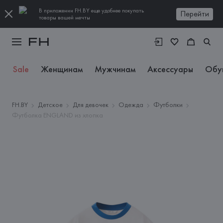
В приложении FH.BY еще удобнее покупать
Перейти
товары вашей мечты
Sale
Женщинам
Мужчинам
Аксессуары
Обу
FH.BY
Детское
Для девочек
Одежда
Футболки
Футболка ENGLAND из хлопка