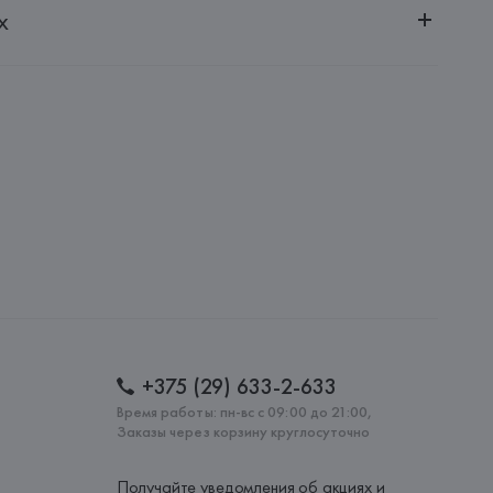
х
0030, г. Минск, ул. Немига, 5, пом. 39, ком. 1
 S.A.
S.A., Via Augusta 10 (Pol. Ind. Riera de Caldes), 08184 
lona),
: 
КАМБОДЖА
+375 (29) 633-2-633
Время работы: пн-вс с 09:00 до 21:00,
Заказы через корзину круглосуточно
Получайте уведомления об акциях и