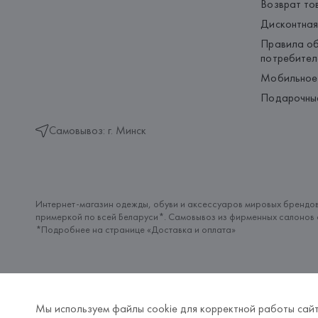
Возврат то
Дисконтная
Правила об
потребител
Мобильное
Подарочны
Самовывоз: г. Минск
Интернет-магазин одежды, обуви и аксессуаров мировых брендов
примеркой по всей Беларуси*. Самовывоз из фирменных салонов с
*Подробнее на странице «
Доставка и оплата
»
Мы используем файлы cookie для корректной работы сайт