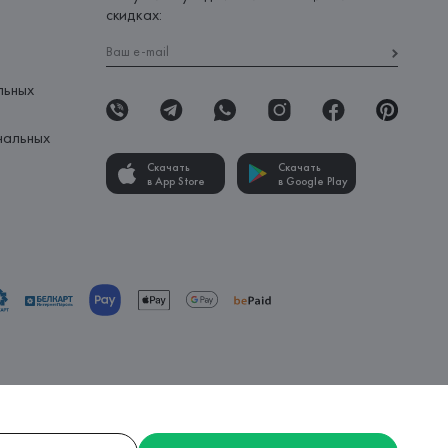
скидках:
льных
нальных
Скачать
Скачать
в App Store
в Google Play