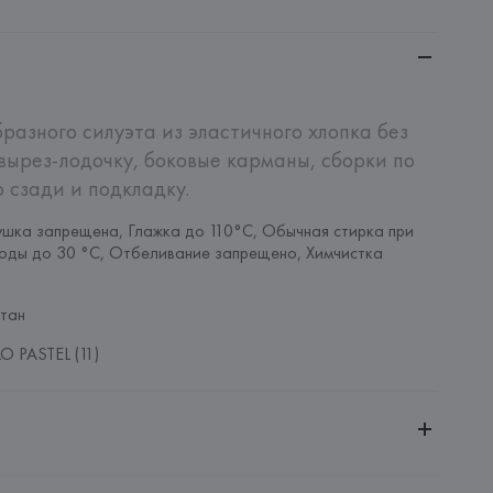
разного силуэта из эластичного хлопка без 
вырез-лодочку, боковые карманы, сборки по 
 сзади и подкладку.
шка запрещена, Глажка до 110°C, Обычная стирка при 
оды до 30 °C, Отбеливание запрещено, Химчистка 
тан
O PASTEL (11)
ительной ответственностью "Белмаркетцентр"