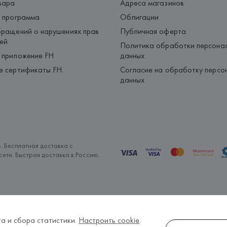
вара
Адреса магазинов
 программа
Облигации
ращений о нарушениях прав
Публичная оферта
ей
Политика обработки персона
 приложение FH
данных
е сертификаты FH
Согласие на обработку персо
данных
. Бесплатная доставка с
ети. Быстрая доставка в Россию.
а и сбора статистики.
Настроить cookie
.