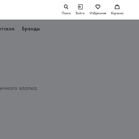
Поиск
Войти
Избранное
Корзина
етское
Бренды
ичного хлопка