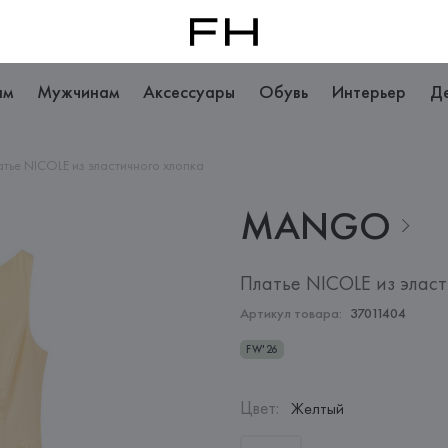
ам
Мужчинам
Аксессуары
Обувь
Интерьер
Д
атье NICOLE из эластичного хлопка
MANGO
Платье NICOLE из эласт
Артикул товара:
37011404
FW'26
Цвет
:
Желтый