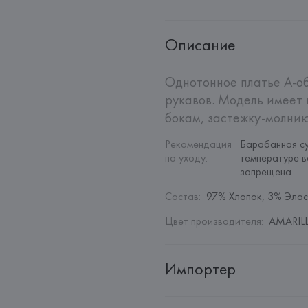
Описание
Однотонное платье А-об
рукавов. Модель имеет 
бокам, застежку-молнию
Рекомендация 
Барабанная су
по уходу
:
температуре в
запрещена
Состав
:
97% Хлопок, 3% Элас
Цвет производителя
:
AMARILL
Импортер
Импортер: 
Общество с дополн