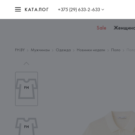
КАТАЛОГ
+375 (29) 633-2-633
Sale
Женщин
FH.BY
Мужчинам
Одежда
Новинки недели
Поло
Поло