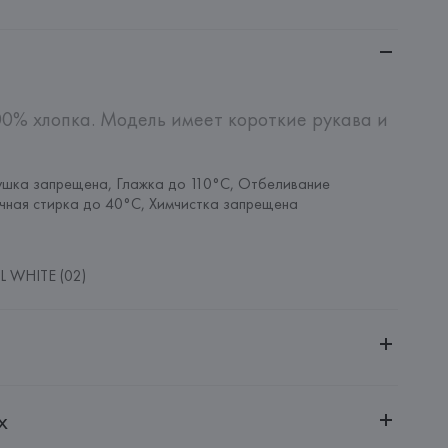
00% хлопка. Модель имеет короткие рукава и 
шка запрещена, Глажка до 110°C, Отбеливание 
чная стирка до 40°C, Химчистка запрещена
 WHITE (02)
ительной ответственностью "Белмаркетцентр"
х
0030, г. Минск, ул. Немига, 5, пом. 39, ком. 1