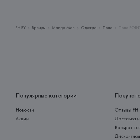
FH.BY
Бренды
Mango Man
Одежда
Поло
Поло POINT
Популярные категории
Покупат
Новости
Отзывы FH
Акции
Доставка и
Возврат то
Дисконтная