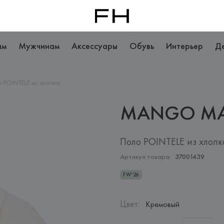
ам
Мужчинам
Аксессуары
Обувь
Интерьер
Д
 POINTELE из хлопка
MANGO
M
Поло POINTELE из хлопк
Артикул товара:
37001439
FW'26
Цвет
:
Кремовый