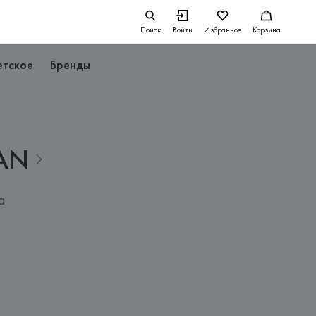
Поиск
Войти
Избранное
Корзина
етское
Бренды
AN
а