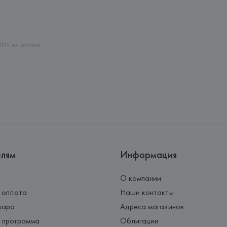
Производитель: 
MANGO MNG,
Адрес: 
ИСПАНИЯ, 
MANGO MNG, 
Palau-Solità i Plegamans (Barce
Страна происхождения товара
ELE из хлопка
елям
Информация
О компании
 оплата
Наши контакты
вара
Адреса магазинов
 программа
Облигации