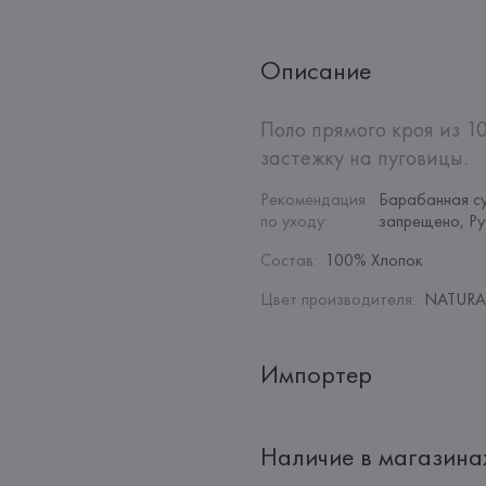
Описание
Поло прямого кроя из 1
застежку на пуговицы.
Рекомендация 
Барабанная су
по уходу
:
запрещено, Ру
Состав
:
100% Хлопок
Цвет производителя
:
NATURAL
Импортер
Импортер: 
Общество с дополн
Наличие в магазина
Адрес: 
Республика Беларусь, 22