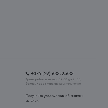
 S.A.
S.A., Via Augusta 10 (Pol. Ind. Riera de Caldes), 08184 
lona),
: 
БАНГЛАДЕШ
+375 (29) 633-2-633
Время работы: пн-вс с 09:00 до 21:00,
Заказы через корзину круглосуточно
Получайте уведомления об акциях и
скидках: