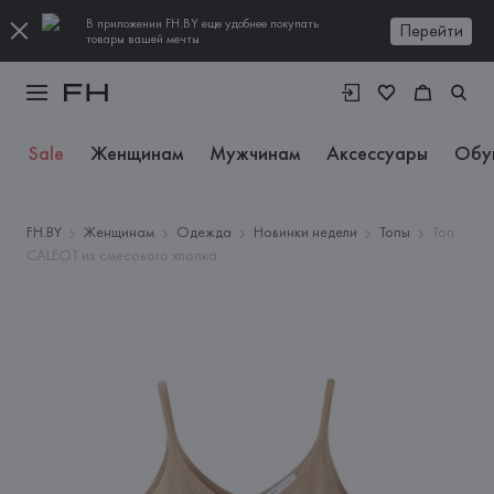
В приложении FH.BY еще удобнее покупать
Перейти
товары вашей мечты
Sale
Женщинам
Мужчинам
Аксессуары
Обу
FH.BY
Женщинам
Одежда
Новинки недели
Топы
Топ
CALEOT из смесового хлопка