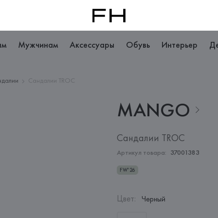
ам
Мужчинам
Аксессуары
Обувь
Интерьер
Д
ндалии
Сандалии TROC
MANGO
Сандалии TROC
Артикул товара:
37001383
FW'26
Цвет
:
Черный