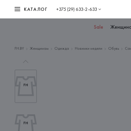
КАТАЛОГ
+375 (29) 633-2-633
Sale
Женщин
FH.BY
Женщинам
Одежда
Новинки недели
Обувь
Са