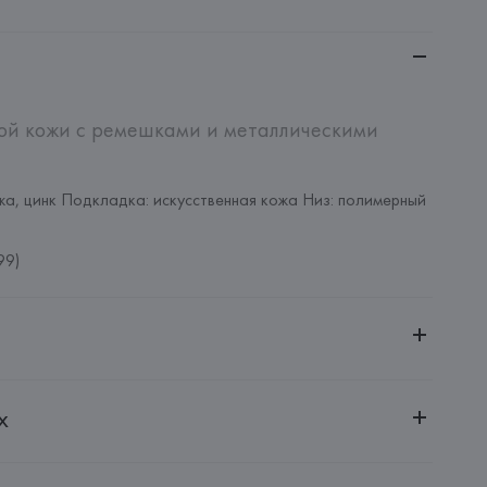
ой кожи с ремешками и металлическими 
жа, цинк Подкладка: искусственная кожа Низ: полимерный 
99)
ительной ответственностью "Белмаркетцентр"
х
0030, г. Минск, ул. Немига, 5, пом. 39, ком. 1
 S.A.
S.A., Via Augusta 10 (Pol. Ind. Riera de Caldes), 08184 