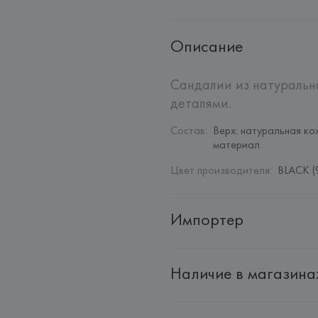
Описание
Сандалии из натуральн
деталями.
Состав
:
Верх: натуральная ко
материал
Цвет производителя
:
BLACK (
Импортер
Импортер: 
Общество с дополн
Наличие в магазина
Адрес: 
Республика Беларусь, 22
Производитель: 
MANGO MNG,
Адрес: 
ИСПАНИЯ, 
MANGO MNG, 