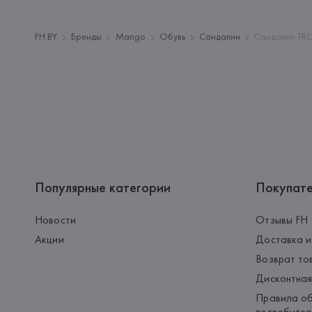
FH.BY
Бренды
Mango
Обувь
Сандалии
Сандалии TR
Популярные категории
Покупат
Новости
Отзывы FH
Акции
Доставка и
Возврат то
Дисконтная
Правила об
потребител