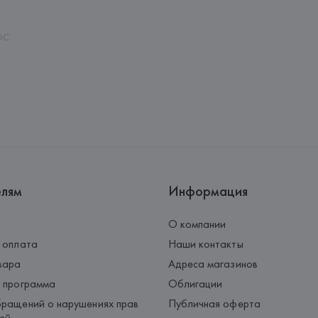
Palau-Solità i Plegamans (Barce
Страна происхождения товара
OC
елям
Информация
О компании
 оплата
Наши контакты
вара
Адреса магазинов
 программа
Облигации
ращений о нарушениях прав
Публичная оферта
ей