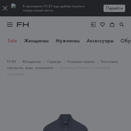
В приложении FH.BY еще удобнее покупать
Перейти
товары вашей мечты
Sale
Женщинам
Мужчинам
Аксессуары
Обу
FH.BY
Женщинам
Одежда
Новинки недели
Толстовки,
свитшоты, худи, олимпийки
Толстовка Precious с отделкой
стразами