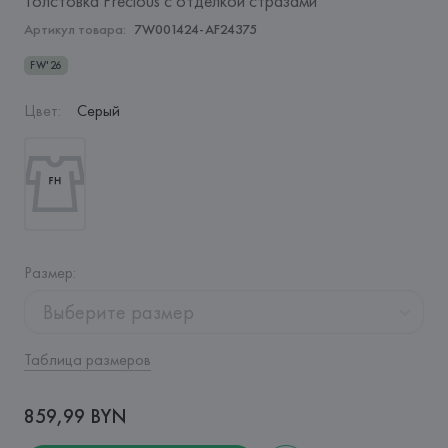
Толстовка Precious с отделкой стразами
Артикул товара:
7W001424-AF24375
FW'26
Цвет
:
Серый
Размер
:
Выберите размер
Таблица размеров
859,99 BYN