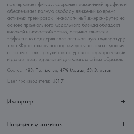
подчеркивает фигуру, сохраняет лаконичный профиль и 
обеспечивает полную свободу движений во время 
активных тренировок. Технологичный джерси-футер на 
основе премиального модального бленда обладает 
высокой износостойкостью, отлично тянется и 
эффективно поддерживает оптимальную температуру 
тела. Фронтальная полноразмерная застежка-молния 
позволяет легко регулировать уровень терморегуляции 
и делает вещь идеальной для многослойных образов.
Состав
:
48% Полиэстер, 47% Модал, 5% Эластан
Цвет производителя
:
U8117
Импортер
Импортер: 
Общество с ограниченной ответственностью 
"Авикойл Интернешнл"
Наличие в магазинах
Адрес: 
Республика Беларусь, 220051, г. Минск, ул. 