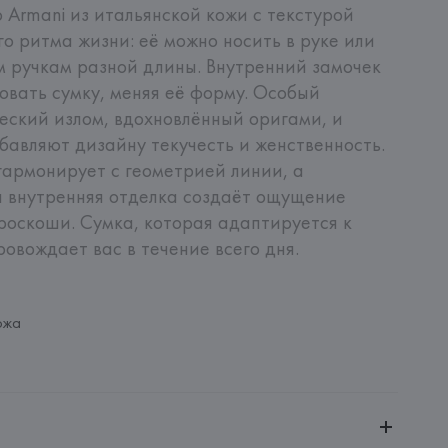
 Armani из итальянской кожи с текстурой 
о ритма жизни: её можно носить в руке или 
м ручкам разной длины. Внутренний замочек 
вать сумку, меняя её форму. Особый 
ский излом, вдохновлённый оригами, и 
бавляют дизайну текучесть и женственность. 
армонирует с геометрией линии, а 
 внутренняя отделка создаёт ощущение 
роскоши. Сумка, которая адаптируется к 
ровождает вас в течение всего дня.
ожа