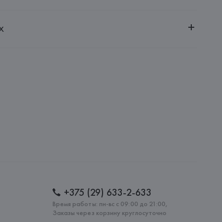
ченной ответственностью "Авикойл Интернешнл"
х
20051, г. Минск, ул. Рафиева, д. 64, помещение 2-27
 S.p.A.
i S.p.A - Via Borgonuovo 11, 20121 Milano,
: 
КИТАЙ
+375 (29) 633-2-633
Время работы: пн-вс с 09:00 до 21:00,
Заказы через корзину круглосуточно