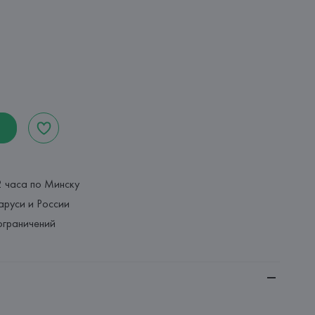
2 часа по Минску
аруси и России
ограничений