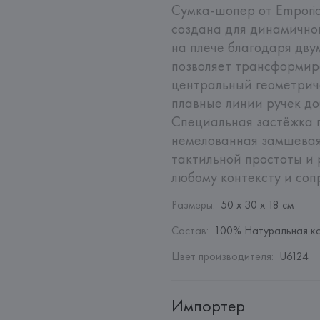
Сумка-шопер от Emporio
создана для динамичног
на плече благодаря дву
позволяет трансформиро
центральный геометриче
плавные линии ручек до
Специальная застёжка г
немелованная замшевая
тактильной простоты и 
любому контексту и соп
Размеры
:
50 х 30 х 18 см
Состав
:
100% Натуральная к
Цвет производителя
:
U6124
Импортер