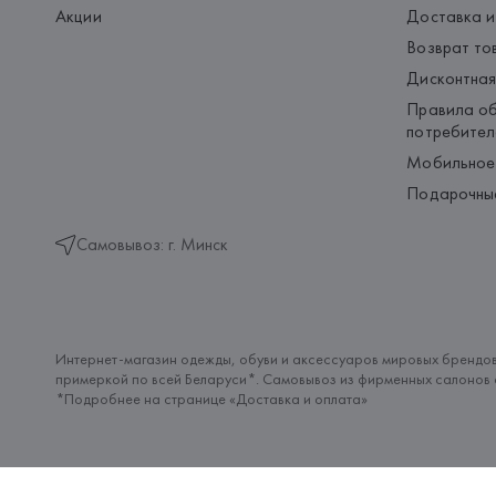
Акции
Доставка и
Возврат то
Дисконтная
Правила об
потребител
Мобильное
Подарочны
Самовывоз: г. Минск
Интернет-магазин одежды, обуви и аксессуаров мировых брендов
примеркой по всей Беларуси*. Самовывоз из фирменных салонов с
*Подробнее на странице «
Доставка и оплата
»