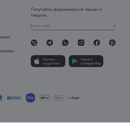
Получайте уведомления об акциях и
скидках:
льных
нальных
Скачать
Скачать
в App Store
в Google Play