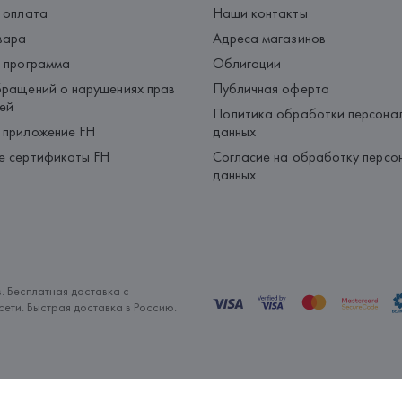
 оплата
Наши контакты
вара
Адреса магазинов
 программа
Облигации
ращений о нарушениях прав
Публичная оферта
ей
Политика обработки персона
 приложение FH
данных
е сертификаты FH
Согласие на обработку персо
данных
. Бесплатная доставка с
ети. Быстрая доставка в Россию.