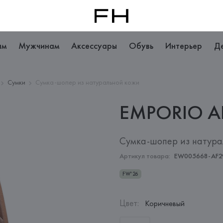
ам
Мужчинам
Аксессуары
Обувь
Интерьер
Д
Сумки
Сумка-шопер из натуральной кожи
EMPORIO
A
Сумка-шопер из натура
Артикул товара:
EW005668-AF2
FW'26
Цвет
:
Коричневый