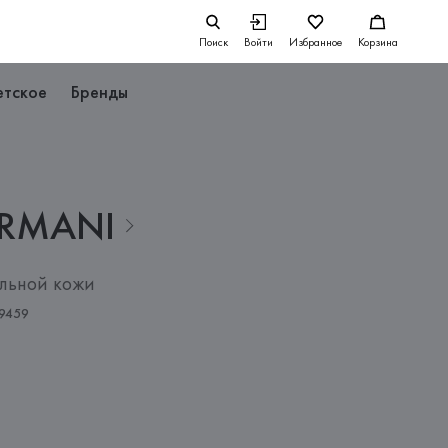
Поиск
Войти
Избранное
Корзина
етское
Бренды
RMANI
льной кожи
9459