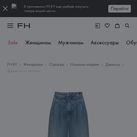
В приложении FH.BY еще удобнее покупать
Перейти
товары вашей мечты
Sale
Женщинам
Мужчинам
Аксессуары
Обу
FH.BY
Женщинам
Одежда
Новинки недели
Джинсы
Джинсы из хлопка