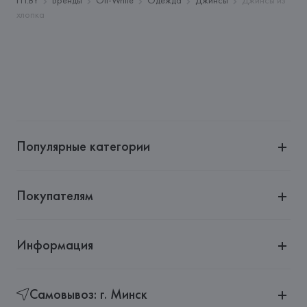
FH.BY
Бренды
Off-White
Одежда
Джинсы
Джинсы из
хлопка
Страна происхождения товара: 
ИТАЛИЯ
Популярные категории
Покупателям
Информация
Самовывоз: г. Минск