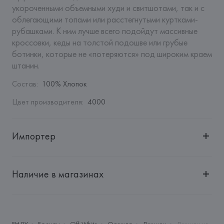
укороченными объемными худи и свитшотами, так и с 
облегающими топами или расстегнутыми куртками-
рубашками. К ним лучше всего подойдут массивные 
кроссовки, кеды на толстой подошве или грубые 
ботинки, которые не «потеряются» под широким краем 
штанин.
Состав
:
100% Хлопок
Цвет производителя
:
4000
Импортер
Импортер: 
Общество с дополнительной ответственностью 
"БелВиринея"
Наличие в магазинах
Адрес: 
Республика Беларусь, 220030, г. Минск, ул. 
Немига, 5, пом. 39
Производитель: 
New Guards Group Holding S.p.A.
Адрес: 
ИТАЛИЯ, 
Via Filippo Turati, 12, 20121 Milano