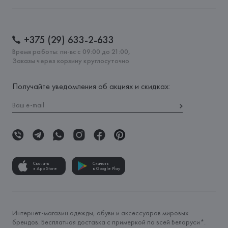
+375 (29) 633-2-633
Время работы: пн-вс с 09:00 до 21:00,
Заказы через корзину круглосуточно
Получайте уведомления об акциях и скидках:
Скачать
Скачать
в App Store
в Google Play
Интернет-магазин одежды, обуви и аксессуаров мировых
брендов. Бесплатная доставка с примеркой по всей Беларуси*.