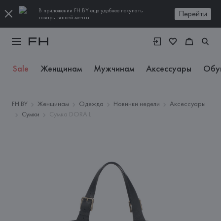
В приложении FH.BY еще удобнее покупать
Перейти
товары вашей мечты
Sale
Женщинам
Мужчинам
Аксессуары
Обу
FH.BY
Женщинам
Одежда
Новинки недели
Аксессуары
Сумки
Сумка DORA L