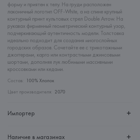
форму и приятен к телу. На груди расположен 
лаконичный логотип OFF-White, а на спине крупный 
контурный принт культовых стрел Double Arrow. На 
рукавах фирменный геометрический контурный узор, 
подчеркивающий аутентичность модели. Толстовка 
идеально подходит для создания многослойных 
городских образов. Сочетайте ее с трикотажными 
джоггерами, карго или контрастными джинсовыми 
шортами, дополняя лук любимыми массивными 
кроссовками или кедами.
Состав
:
100% Хлопок
Цвет производителя
:
2070
Импортер
Импортер: 
Общество с дополнительной ответственностью 
"БелВиринея"
Наличие в магазинах