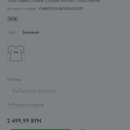
Толстовка Outline Double Arrow с логотипом
Артикул товара:
OMBE015S26FLE0022070
SS'26
Цвет
:
Бежевый
Размер
:
Выберите размер
Таблица размеров
2 499,99 BYN