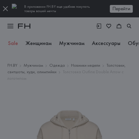
В приложении FH.BY еще удобнее покупать
Перейти
товары вашей мечты
Sale
Женщинам
Мужчинам
Аксессуары
Обу
FH.BY
Мужчинам
Одежда
Новинки недели
Толстовки,
свитшоты, худи, олимпийки
Толстовка Outline Double Arrow с
логотипом