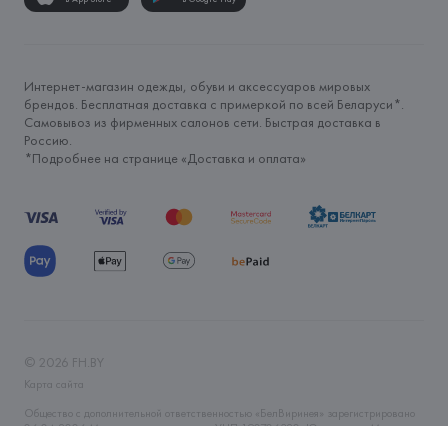
Интернет-магазин одежды, обуви и аксессуаров мировых
брендов. Бесплатная доставка с примеркой по всей Беларуси*.
Самовывоз из фирменных салонов сети. Быстрая доставка в
Россию.
*Подробнее на странице «
Доставка и оплата
»
©
2026
FH.BY
Карта сайта
Общество с дополнительной ответственностью «БелВиринея» зарегистрировано
06.04.2006 Минским горисполкомом. УНП 190706320. Юр.адрес: г. Минск, ул.
Немига, 5, пом. 39. Интернет-магазин fh.by зарегистрирован в Торговом реестре