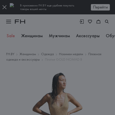
В приложении FH.BY еще удобнее покупать
Перейти
товары вашей мечты
Sale
Женщинам
Мужчинам
Аксессуары
Обу
FH.BY
Женщинам
Одежда
Новинки недели
Пляжная
одежда и аксессуары
Платье GOLD NOMAD B