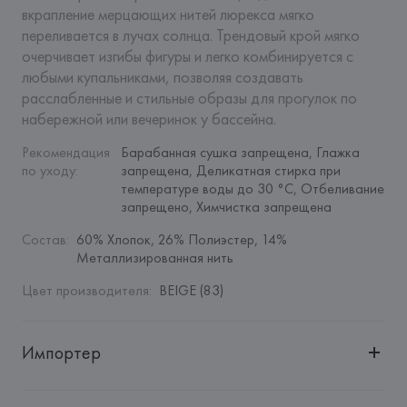
вкрапление мерцающих нитей люрекса мягко 
переливается в лучах солнца. Трендовый крой мягко 
очерчивает изгибы фигуры и легко комбинируется с 
любыми купальниками, позволяя создавать 
расслабленные и стильные образы для прогулок по 
набережной или вечеринок у бассейна.
Рекомендация 
Барабанная сушка запрещена, Глажка 
по уходу
:
запрещена, Деликатная стирка при 
температуре воды до 30 °C, Отбеливание 
запрещено, Химчистка запрещена
Состав
:
60% Хлопок, 26% Полиэстер, 14% 
Металлизированная нить
Цвет производителя
:
BEIGE (83)
Импортер
Импортер: 
Общество с дополнительной ответственностью 