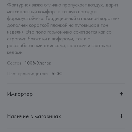
Фактурная вязка отлично пропускает воздух, дарит 
максимальный комфорт в теплую погоду и 
формоустойчива. Традиционный отложной воротник 
дополнен короткой планкой на пуговицах в тон 
изделия. Это поло гармонично сочетается как со 
строгими брюками и лоферами, так и с 
расслабленными джинсами, шортами и светлыми 
кедами.
Состав
:
100% Хлопок
Цвет производителя
:
6E3C
Импортер
Импортер: 
Общество с дополнительной ответственностью 
"БелВиринея"
Наличие в магазинах
Адрес: 
Республика Беларусь, 220030, г. Минск, ул. 
Немига, 5, пом. 39