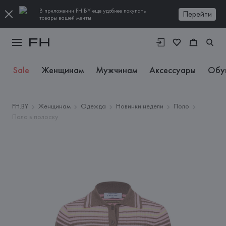
В приложении FH.BY еще удобнее покупать
Перейти
товары вашей мечты
Sale
Женщинам
Мужчинам
Аксессуары
Обу
FH.BY
Женщинам
Одежда
Новинки недели
Поло
Поло в полоску