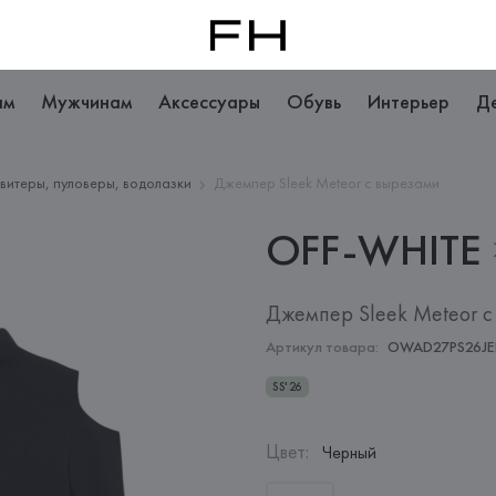
ам
Мужчинам
Аксессуары
Обувь
Интерьер
Д
витеры, пуловеры, водолазки
Джемпер Sleek Meteor с вырезами
OFF-WHITE
Джемпер Sleek Meteor 
Артикул товара:
OWAD27PS26JE
SS'26
Цвет
:
Черный