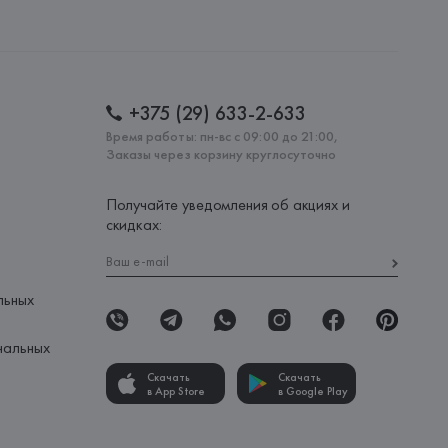
+375 (29) 633-2-633
Время работы: пн-вс с 09:00 до 21:00,
Заказы через корзину круглосуточно
Получайте уведомления об акциях и
скидках:
льных
нальных
Скачать
Скачать
в App Store
в Google Play