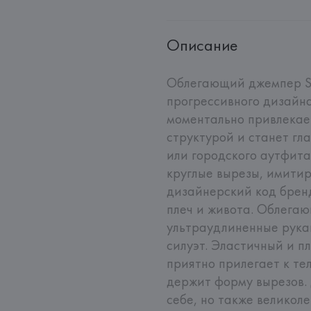
Описание
Облегающий джемпер Sle
прогрессивного дизайна
моментально привлекае
структурой и станет гл
или городского аутфита
круглые вырезы, имити
дизайнерский код брен
плеч и живота. Облегаю
ультраудлиненные рука
силуэт. Эластичный и п
приятно прилегает к тел
держит форму вырезов. 
себе, но также великол