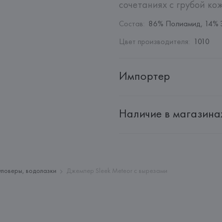
сочетаниях с грубой ко
Состав
:
86% Полиамид, 14% 
Цвет производителя
:
1010
Импортер
Импортер: 
Общество с дополн
Наличие в магазина
Адрес: 
Республика Беларусь, 2
Производитель: 
New Guards Gr
Адрес: 
ИТАЛИЯ, 
Via Filippo Tur
Страна происхождения товара
уловеры, водолазки
Джемпер Sleek Meteor с вырезами