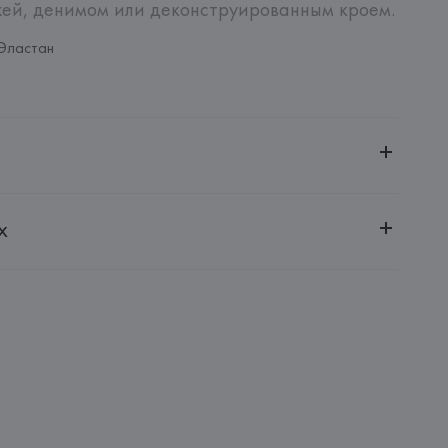
жей, денимом или деконструированным кроем.
Эластан
ительной ответственностью "БелВиринея"
х
20030, г. Минск, ул. Немига, 5, пом. 39
oup Holding S.p.A.
ati, 12, 20121 Milano
: 
РУМЫНИЯ