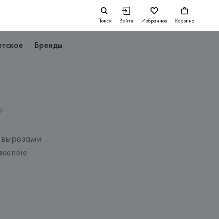
Поиск
Войти
Избранное
Корзина
етское
Бренды
с вырезами
R0011010