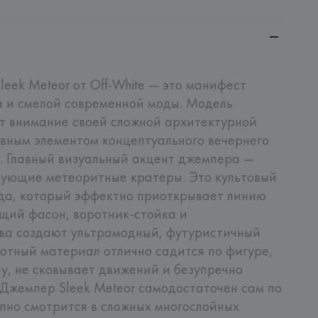
ek Meteor от Off-White — это манифест 
 и смелой современной моды. Модель 
т внимание своей сложной архитектурной 
авным элементом концептуального вечернего 
. Главный визуальный акцент джемпера — 
рующие метеоритные кратеры. Это культовый 
да, который эффектно приоткрывает линию 
щий фасон, воротник-стойка и 
ва создают ультрамодный, футуристичный 
лотный материал отлично садится по фигуре, 
у, не сковывает движений и безупречно 
Джемпер Sleek Meteor самодостаточен сам по 
епно смотрится в сложных многослойных 