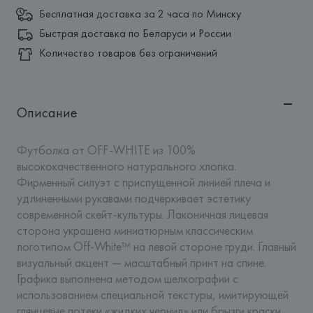
Бесплатная доставка за 2 часа по Минску
Быстрая доставка по Беларуси и России
Количество товаров без ограничений
Описание
Футболка от OFF-WHITE из 100% 
высококачественного натурального хлопка. 
Фирменный силуэт с приспущенной линией плеча и 
удлиненными рукавами подчеркивает эстетику 
современной скейт-культуры. Лаконичная лицевая 
сторона украшена миниатюрным классическим 
логотипом Off-White™ на левой стороне груди. Главный 
визуальный акцент — масштабный принт на спине. 
Графика выполнена методом шелкографии с 
использованием специальной текстуры, имитирующей 
глянцевые потеки «жидких чернил» или брызги краски. 