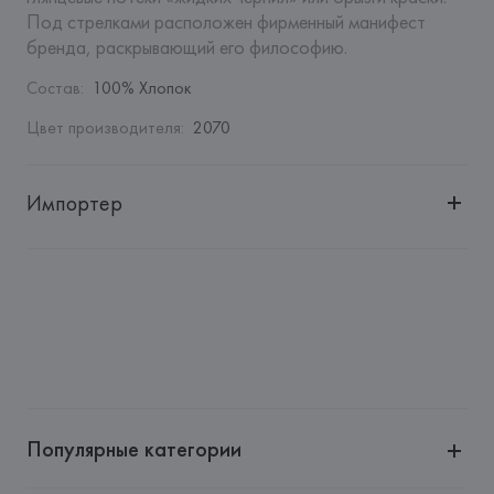
Под стрелками расположен фирменный манифест 
бренда, раскрывающий его философию.
Состав
:
100% Хлопок
Цвет производителя
:
2070
Импортер
Импортер: 
Общество с дополнительной ответственностью 
"БелВиринея"
Адрес: 
Республика Беларусь, 220030, г. Минск, ул. 
Немига, 5, пом. 39
Производитель: 
New Guards Group Holding S.p.A.
Адрес: 
ИТАЛИЯ, 
Via Filippo Turati, 12, 20121 Milano
Страна происхождения товара: 
ПОРТУГАЛИЯ
Популярные категории