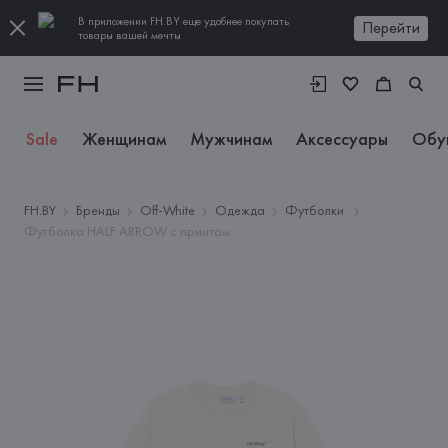
В приложении FH.BY еще удобнее покупать
Перейти
товары вашей мечты
Sale
Женщинам
Мужчинам
Аксессуары
Обу
FH.BY
Бренды
Off-White
Одежда
Футболки
Футболка HALF ARROW с принтом