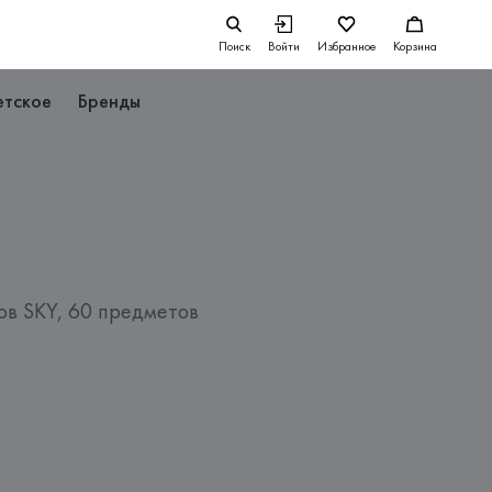
Поиск
Войти
Избранное
Корзина
етское
Бренды
ов SKY, 60 предметов