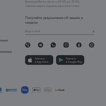
Время работы: пн-вс с 09:00 до 21:00,
Заказы через корзину круглосуточно
Получайте уведомления об акциях и
скидках:
льных
нальных
Скачать
Скачать
в App Store
в Google Play