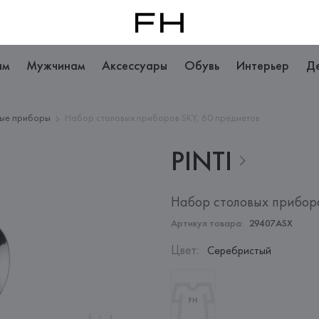
ам
Мужчинам
Аксессуары
Обувь
Интерьер
Д
ые приборы
Набор столовых приборов SKY, 60 предметов
PINTI
Набор столовых прибор
Артикул товара:
29407ASX
Цвет
:
Серебристый