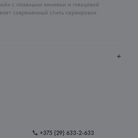
зайн с плавными линиями и глянцевой 
вает современный стиль сервировки.
ное общество «Сквирел-Строй»
20035, г. Минск, ул. Тимирязева, 72A
Atonini 87, 25068. Sarezzo, Brescia, ИТАЛИЯ
: 
КИТАЙ
+375 (29) 633-2-633