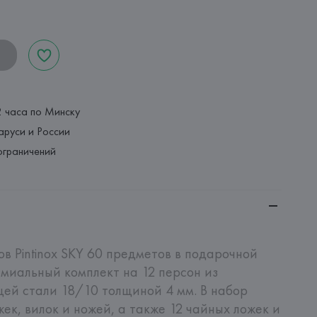
2 часа по Минску
аруси и России
ограничений
в Pintinox SKY 60 предметов в подарочной 
миальный комплект на 12 персон из 
ей стали 18/10 толщиной 4 мм. В набор 
ек, вилок и ножей, а также 12 чайных ложек и 