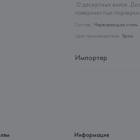
12 десертных вилок. Ди
поверхностью подчерки
Состав
:
Нержавеющая сталь
Цвет производителя
:
Хром
Импортер
Импортер: 
Закрытое акционер
Адрес: 
Республика Беларусь, 2
Производитель: 
Pintinox
Адрес: 
ИТАЛИЯ, 
Pintinox, Via 
Страна происхождения товара
елям
Информация