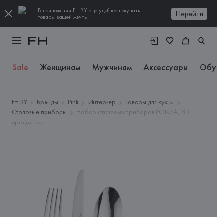
В приложении FH.BY еще удобнее покупать
Перейти
товары вашей мечты
Sale
Женщинам
Мужчинам
Аксессуары
Обу
FH.BY
Бренды
Pinti
Интерьер
Товары для кухни
Столовые приборы
Набор столовых приборов PONZA, 30
предметов