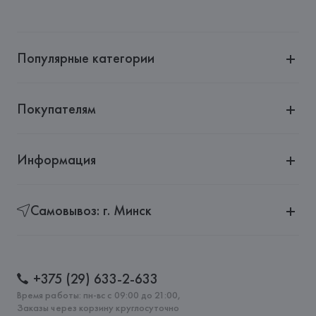
Производитель: 
Pintinox
Адрес: 
ИТАЛИЯ, 
Pintinox, Via Atonini 87, 25068. Sarezzo, 
Brescia, ИТАЛИЯ
Популярные категории
Страна происхождения товара: 
КИТАЙ
Покупателям
Информация
Самовывоз: г. Минск
+375 (29) 633-2-633
Время работы: пн-вс с 09:00 до 21:00,
Заказы через корзину круглосуточно