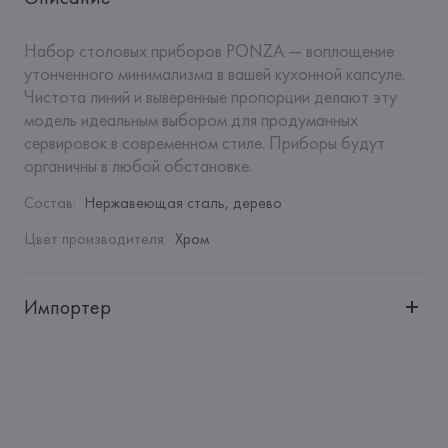
Набор столовых приборов PONZA — воплощение 
утонченного минимализма в вашей кухонной капсуле. 
Чистота линий и выверенные пропорции делают эту 
модель идеальным выбором для продуманных 
сервировок в современном стиле. Приборы будут 
органичны в любой обстановке.
Состав
:
Нержавеющая сталь, дерево
Цвет производителя
:
Хром
Импортер
Импортер: 
Закрытое акционерное общество «Сквирел-
Строй»
Адрес: 
Республика Беларусь, 220035, г. Минск, ул. 
Тимирязева, 72A