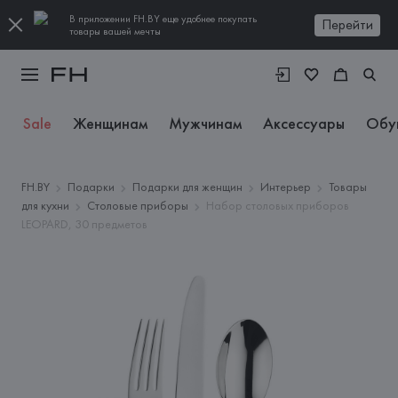
В приложении FH.BY еще удобнее покупать
Перейти
товары вашей мечты
Sale
Женщинам
Мужчинам
Аксессуары
Обу
FH.BY
Подарки
Подарки для женщин
Интерьер
Товары
для кухни
Столовые приборы
Набор столовых приборов
LEOPARD, 30 предметов