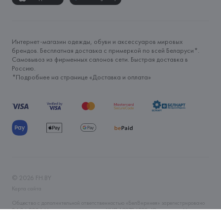
Интернет-магазин одежды, обуви и аксессуаров мировых
брендов. Бесплатная доставка с примеркой по всей Беларуси*.
Самовывоз из фирменных салонов сети. Быстрая доставка в
Россию.
*Подробнее на странице «
Доставка и оплата
»
©
2026
FH.BY
Карта сайта
Общество с дополнительной ответственностью «БелВиринея» зарегистрировано
06.04.2006 Минским горисполкомом. УНП 190706320. Юр.адрес: г. Минск, ул.
Немига, 5, пом. 39. Интернет-магазин fh.by зарегистрирован в Торговом реестре