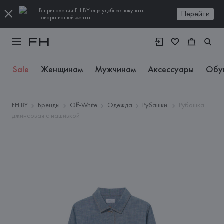
В приложении FH.BY еще удобнее покупать
Перейти
товары вашей мечты
Sale
Женщинам
Мужчинам
Аксессуары
Обу
FH.BY
Бренды
Off-White
Одежда
Рубашки
Рубашка
джинсовая с нашивкой