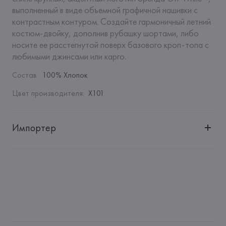
выполненный в виде объемной графичной нашивки с 
контрастным контуром. Создайте гармоничный летний 
костюм-двойку, дополнив рубашку шортами, либо 
носите ее расстегнутой поверх базового кроп-топа с 
любимыми джинсами или карго.
Состав
:
100% Хлопок
Цвет производителя
:
X101
Импортер
Импортер: 
Общество с дополнительной ответственностью 
"БелВиринея"
Адрес: 
Республика Беларусь, 220030, г. Минск, ул. 
Немига, 5, пом. 39
Производитель: 
New Guards Group Holding S.p.A.
Адрес: 
ИТАЛИЯ, 
Via Filippo Turati, 12, 20121 Milano