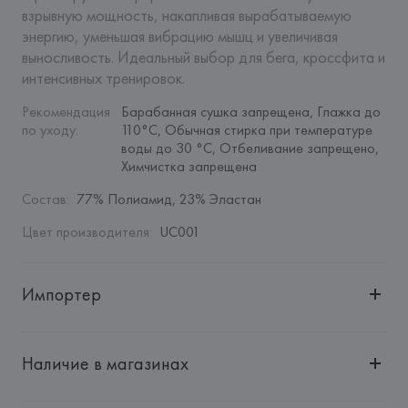
взрывную мощность, накапливая вырабатываемую 
энергию, уменьшая вибрацию мышц и увеличивая 
выносливость. Идеальный выбор для бега, кроссфита и 
интенсивных тренировок.
Рекомендация 
Барабанная сушка запрещена, Глажка до 
по уходу
:
110°C, Обычная стирка при температуре 
воды до 30 °C, Отбеливание запрещено, 
Химчистка запрещена
Состав
:
77% Полиамид, 23% Эластан
Цвет производителя
:
UC001
Импортер
Импортер: 
Общество с ограниченной ответственностью 
"Авикойл Интернешнл"
Наличие в магазинах
Адрес: 
Республика Беларусь, 220051, г. Минск, ул. 
Рафиева, д. 64, помещение 2-27