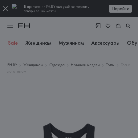
В приложении FH.BY еще удобнее покупать
Перейти
товары вашей мечты
Sale
Женщинам
Мужчинам
Аксессуары
Обу
FH.BY
Женщинам
Одежда
Новинки недели
Топы
Топ с
логотипом