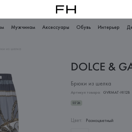
ам
Мужчинам
Аксессуары
Обувь
Интерьер
Д
ки из шелка
DOLCE &
G
Брюки из шелка
Артикул товара:
GVRMAT-HI12B
SS'26
Цвет
:
Разноцветный