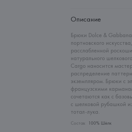
Описание
Брюки Dolce & Gabbana 
портновского искусства,
расслабленной роскоши.
натурального шелкового
Cargo наносится мастер
распределение паттерн
экземпляром. Брюки с э
французскими карманам
сочетаются как с базов
с шелковой рубашкой из
тотал-лука.
Состав
:
100% Шёлк