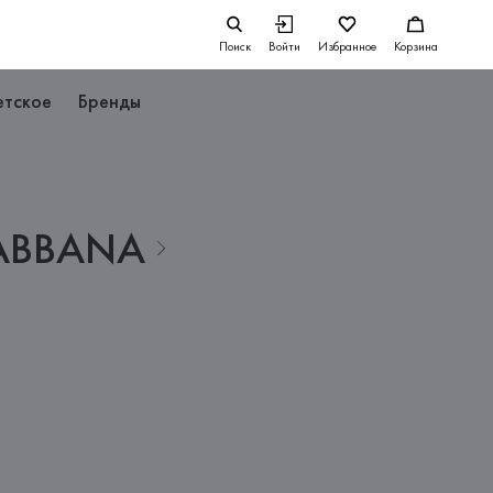
Поиск
Войти
Избранное
Корзина
етское
Бренды
ABBANA