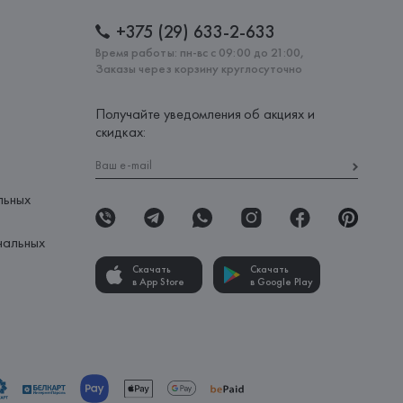
+375 (29) 633-2-633
Время работы: пн-вс с 09:00 до 21:00,
Заказы через корзину круглосуточно
Получайте уведомления об акциях и
скидках:
льных
нальных
Скачать
Скачать
в App Store
в Google Play