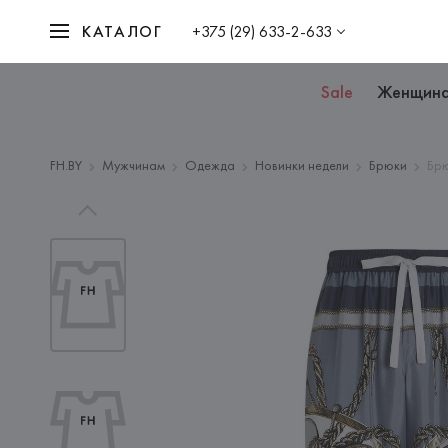
КАТАЛОГ
+375 (29) 633-2-633
Sale
Женщин
FH.BY
Мужчинам
Одежда
Новинки недели
Брюки
Брю