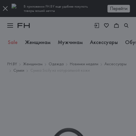
В приложении FH.BY еще удобнее покупать
Перейти
товары вашей мечты
Sale
Женщинам
Мужчинам
Аксессуары
Обу
FH.BY
Женщинам
Одежда
Новинки недели
Аксессуары
Сумки
Сумка Sicily из натуральной кожи