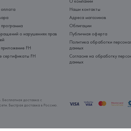
О компании
 оплата
Наши контакты
вара
Адреса магазинов
 программа
Облигации
ращений о нарушениях прав
Публичная оферта
ей
Политика обработки персона
 приложение FH
данных
е сертификаты FH
Согласие на обработку персо
данных
. Бесплатная доставка с
ети. Быстрая доставка в Россию.