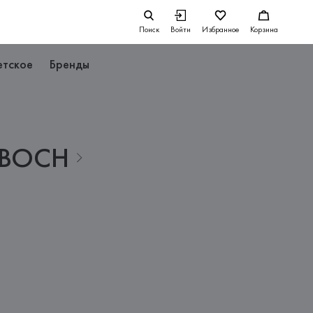
Поиск
Войти
Избранное
Корзина
етское
Бренды
BOCH