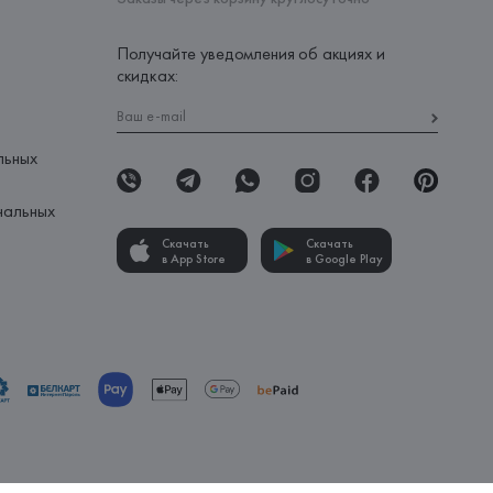
Получайте уведомления об акциях и
скидках:
льных
нальных
Скачать
Скачать
в App Store
в Google Play