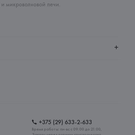
и микроволновой печи.
ное общество «Сквирел-Строй»
20035, г. Минск, ул. Тимирязева, 72A
ch AG
Boch AG D-66663, Merzig, Riffstr: 46, Postfach 100027, 
: 
ГЕРМАНИЯ
+375 (29) 633-2-633
Время работы: пн-вс с 09:00 до 21:00,
Заказы через корзину круглосуточно