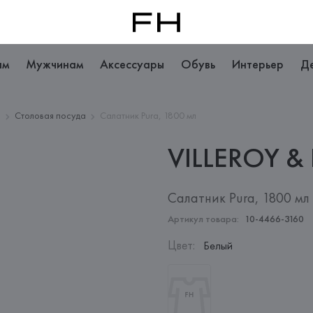
ам
Мужчинам
Аксессуары
Обувь
Интерьер
Д
и
Столовая посуда
Салатник Pura, 1800 мл
VILLEROY &
Салатник Pura, 1800 мл
Артикул товара:
10-4466-3160
Цвет
:
Белый