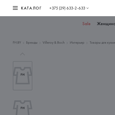
КАТАЛОГ
+375 (29) 633-2-633
Sale
Женщин
FH.BY
Бренды
Villeroy & Boch
Интерьер
Товары для кухн