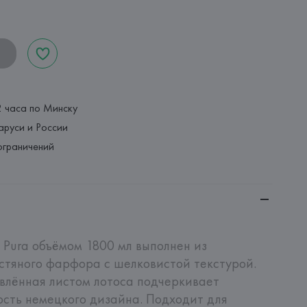
2 часа по Минску
аруси и России
ограничений
h Pura объёмом 1800 мл выполнен из 
стяного фарфора с шелковистой текстурой. 
лённая листом лотоса подчеркивает 
сть немецкого дизайна. Подходит для 