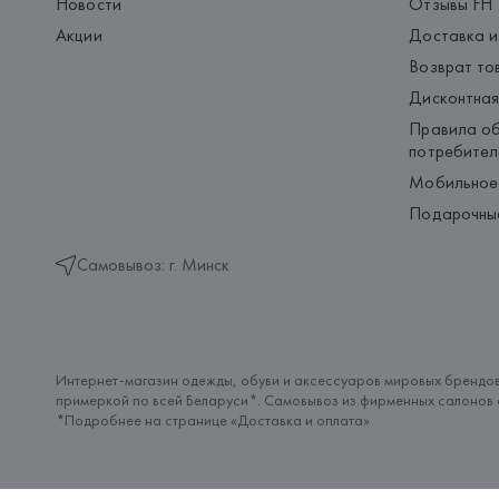
Новости
Отзывы FH
Акции
Доставка и
Возврат то
Дисконтная
Правила об
потребител
Мобильное
Подарочны
Самовывоз: г. Минск
Интернет-магазин одежды, обуви и аксессуаров мировых брендов
примеркой по всей Беларуси*. Самовывоз из фирменных салонов с
*Подробнее на странице «
Доставка и оплата
»