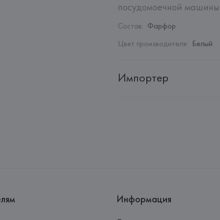
посудомоечной машины 
Состав
:
Фарфор
Цвет производителя
:
Белый
Импортер
Импортер: 
Закрытое акционер
Адрес: 
Республика Беларусь, 2
Производитель: 
Villeroy & Bo
Адрес: 
ГЕРМАНИЯ, 
Villeroy & 
Germany
Страна происхождения товара
елям
Информация