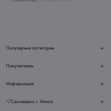
Столовая посуда
Салатник Pura, 350 мл
Производитель: 
Villeroy & Boch AG
Адрес: 
ГЕРМАНИЯ, 
Villeroy & Boch AG D-66663, Merzig, 
Riffstr: 46, Postfach 100027, Germany
Страна происхождения товара: 
ГЕРМАНИЯ
Популярные категории
Покупателям
Информация
Самовывоз: г. Минск