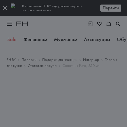
В приложении FH.BY еще удобнее покупать
Перейти
товары вашей мечты
Sale
Женщинам
Мужчинам
Аксессуары
Обу
FH.BY
Подарки
Подарки для женщин
Интерьер
Товары
для кухни
Столовая посуда
Салатник Pura, 350 мл