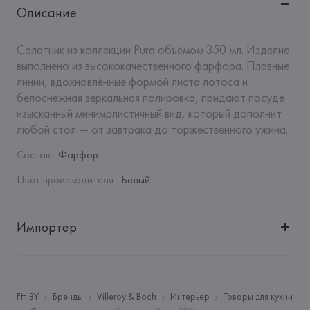
Описание
Салатник из коллекции Pura объёмом 350 мл. Изделие 
выполнено из высококачественного фарфора. Плавные 
линии, вдохновлённые формой листа лотоса и 
белоснежная зеркальная полировка, придают посуде 
изысканный минималистичный вид, который дополнит 
любой стол — от завтрака до торжественного ужина.
Состав
:
Фарфор
Цвет производителя
:
Белый
Импортер
Импортер: 
Закрытое акционерное общество «Сквирел-
Строй»
Адрес: 
Республика Беларусь, 220035, г. Минск, ул. 
FH.BY
Бренды
Villeroy & Boch
Интерьер
Товары для кухни
Тимирязева, 72A