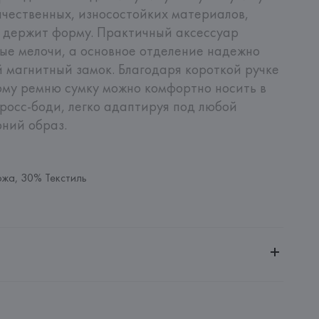
чественных, износостойких материалов, 
 держит форму. Практичный аксессуар 
е мелочи, а основное отделение надежно 
 магнитный замок. Благодаря короткой ручке 
му ремню сумку можно комфортно носить в 
кросс-боди, легко адаптируя под любой 
ний образ.
ожа, 30% Текстиль
ченной ответственностью "Авикойл Интернешнл"
20051, г. Минск, ул. Рафиева, д. 64, помещение 2-27