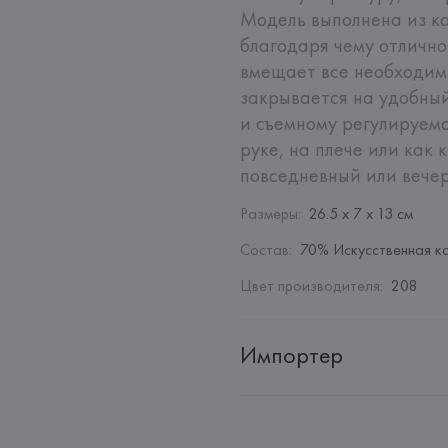
Модель выполнена из ка
благодаря чему отлично
вмещает все необходимы
закрывается на удобный
и съемному регулируемо
руке, на плече или как 
повседневный или вечер
Размеры
:
26.5 х 7 х 13 см
Состав
:
70% Искусственная к
Цвет производителя
:
208
Импортер
Импортер: 
Общество с ограни
Адрес: 
Республика Беларусь, 2