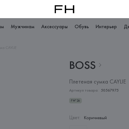
ам
Мужчинам
Аксессуары
Обувь
Интерьер
Д
ка CAYLIE
BOSS
Плетеная сумка CAYLIE
Артикул товара:
50567975
FW'26
Цвет
:
Коричневый