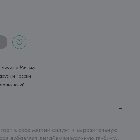
2 часа по Минску
аруси и России
ограничений
тает в себе мягкий силуэт и выразительную 
рая добавляет дизайну визуальную глубину. 