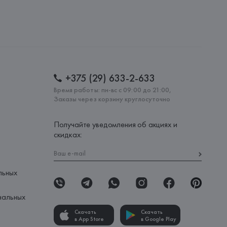
 AG
AG, Dieselstrasse 12, D-72555 Metzingen,
: 
КИТАЙ
+375 (29) 633-2-633
Время работы: пн-вс с 09:00 до 21:00,
Заказы через корзину круглосуточно
Получайте уведомления об акциях и
скидках:
льных
нальных
Скачать
Скачать
в App Store
в Google Play