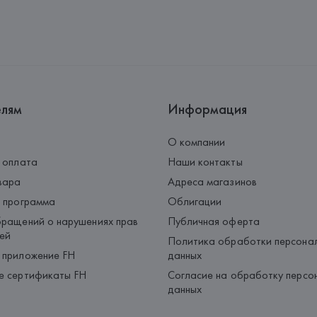
Производитель: 
HUGO BOSS
Адрес: 
ГЕРМАНИЯ, 
HUGO BOSS 
Страна происхождения товара
елям
Информация
О компании
 оплата
Наши контакты
вара
Адреса магазинов
 программа
Облигации
ращений о нарушениях прав
Публичная оферта
ей
Политика обработки персона
 приложение FH
данных
е сертификаты FH
Согласие на обработку персо
данных