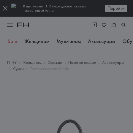
В приложении FH.BY еще удобнее покупать
Перейти
товары вашей мечты
Sale
Женщинам
Мужчинам
Аксессуары
Обу
FH.BY
Женщинам
Одежда
Новинки недели
Аксессуары
Сумки
Плетеная сумка Sandy