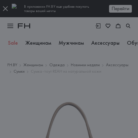
В приложении FH.BY еще удобнее покупать
Перейти
товары вашей мечты
Sale
Женщинам
Мужчинам
Аксессуары
Обу
FH.BY
Женщинам
Одежда
Новинки недели
Аксессуары
Сумки
Сумка-тоут REAH из натуральной кожи