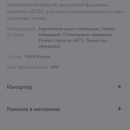
металлической пряжкой, украшенной фирменным 
логотипом BOSS, для точной индивидуальной посадки 
по размеру головы.
Рекомендация 
Барабанная сушка запрещена, Глажка 
по уходу
:
запрещена, Отбеливание запрещено, 
Ручная стирка до 40°C, Химчистка 
запрещена
Состав
:
100% Хлопок
Цвет производителя
:
404
Импортер
Импортер: 
Общество с ограниченной ответственностью 
"Авикойл Интернешнл"
Наличие в магазинах
Адрес: 
Республика Беларусь, 220051, г. Минск, ул. 
Рафиева, д. 64, помещение 2-27
Производитель: 
HUGO BOSS AG