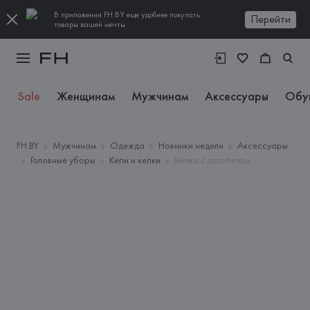
В приложении FH.BY еще удобнее покупать
Перейти
товары вашей мечты
Sale
Женщинам
Мужчинам
Аксессуары
Обу
FH.BY
Мужчинам
Одежда
Новинки недели
Аксессуары
Головные уборы
Кепи и кепки
Кепка с логотипом