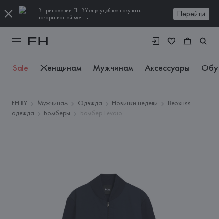
В приложении FH.BY еще удобнее покупать
Перейти
товары вашей мечты
Sale
Женщинам
Мужчинам
Аксессуары
Обу
FH.BY
Мужчинам
Одежда
Новинки недели
Верхняя
одежда
Бомберы
Бомбер Levaio