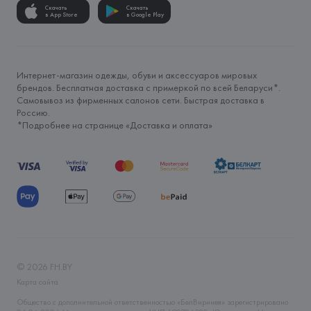
Скачать
Скачать
в App Store
в Google Play
Интернет-магазин одежды, обуви и аксессуаров мировых
брендов. Бесплатная доставка с примеркой по всей Беларуси*.
Самовывоз из фирменных салонов сети. Быстрая доставка в
Россию.
*Подробнее на странице «
Доставка и оплата
»
©
2026
FH.BY
Карта сайта
Общество с дополнительной ответственностью «БелВиринея» зарегистрировано