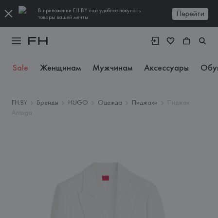
В приложении FH.BY еще удобнее покупать
Перейти
товары вашей мечты
Sale
Женщинам
Мужчинам
Аксессуары
Обу
FH.BY
Бренды
HUGO
Одежда
Пиджаки
Пиджак
Antega