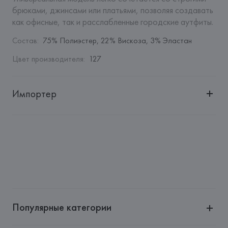
брюками, джинсами или платьями, позволяя создавать 
как офисные, так и расслабленные городские аутфиты.
Состав
:
75% Полиэстер, 22% Вискоза, 3% Эластан
Цвет производителя
:
127
Импортер
Импортер: 
Общество с ограниченной ответственностью 
"Авикойл Интернешнл"
Адрес: 
Республика Беларусь, 220051, г. Минск, ул. 
Рафиева, д. 64, помещение 2-27
Производитель: 
HUGO BOSS AG
Адрес: 
ГЕРМАНИЯ, 
HUGO BOSS AG, Dieselstrasse 12, D-
72555 Metzingen,
Популярные категории
Страна происхождения товара: 
СЕВЕРНАЯ МАКЕДОНИЯ