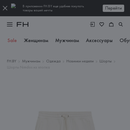
В приложении FH.BY еще удобнее покупать
Перейти
товары вашей мечты
Sale
Женщинам
Мужчинам
Аксессуары
Обу
FH.BY
Мужчинам
Одежда
Новинки недели
Шорты
Шорты Nimdos из хлопка