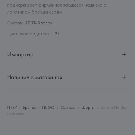
подчеркивает фирменная замшевая нашивка с 
логотипом бренда сзади.
Состав
:
100% Хлопок
Цвет производителя
:
121
Импортер
Импортер: 
Общество с ограниченной ответственностью 
"Авикойл Интернешнл"
Наличие в магазинах
Адрес: 
Республика Беларусь, 220051, г. Минск, ул. 
Рафиева, д. 64, помещение 2-27
Производитель: 
HUGO BOSS AG
Адрес: 
ГЕРМАНИЯ, 
HUGO BOSS AG, Dieselstrasse 12, D-
FH.BY
Бренды
HUGO
Одежда
Шорты
Шорты Nimdos
72555 Metzingen,
из хлопка
Страна происхождения товара: 
ПАКИСТАН