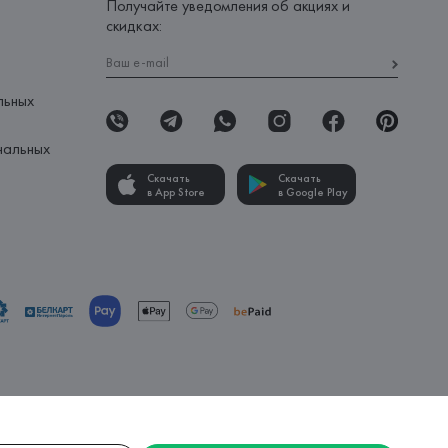
Получайте уведомления об акциях и
скидках:
льных
нальных
Скачать
Скачать
в App Store
в Google Play