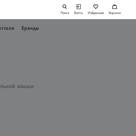
Поиск
Войти
Избранное
Корзина
етское
Бренды
альной замши