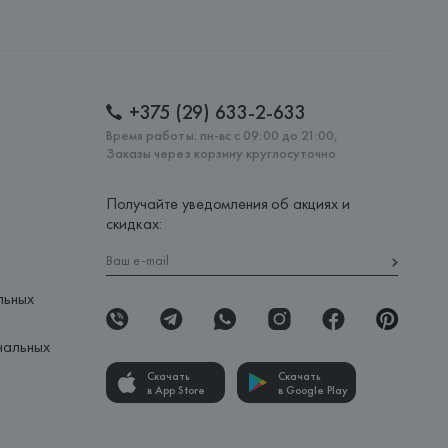
+375 (29) 633-2-633
Время работы: пн-вс с 09:00 до 21:00,
Заказы через корзину круглосуточно
Получайте уведомления об акциях и
скидках:
льных
нальных
Скачать
Скачать
в App Store
в Google Play