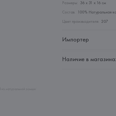
Размеры
:
36 x 31 x 16 см
Состав
:
100% Натуральная к
Цвет производителя
:
207
Импортер
Импортер: 
Общество с ограни
Наличие в магазина
Адрес: 
Республика Беларусь, 2
Производитель: 
HUGO BOSS
Адрес: 
ГЕРМАНИЯ, 
HUGO BOSS 
Страна происхождения товара
 из натуральной замши