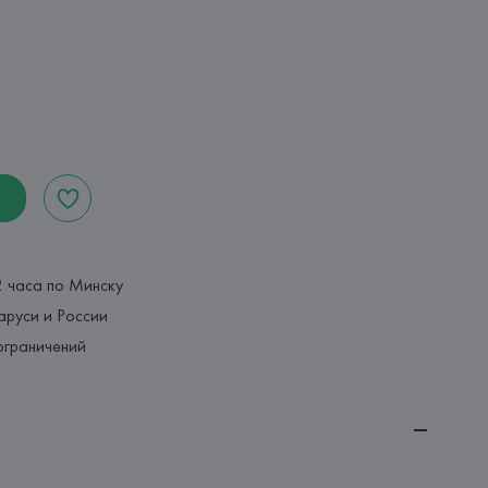
2 часа по Минску
аруси и России
ограничений