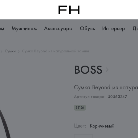
ам
Мужчинам
Аксессуары
Обувь
Интерьер
Д
Сумки
Сумка Beyond из натуральной замши
BOSS
Сумка Beyond из натур
Артикул товара:
50563347
SS'26
Цвет
:
Коричневый