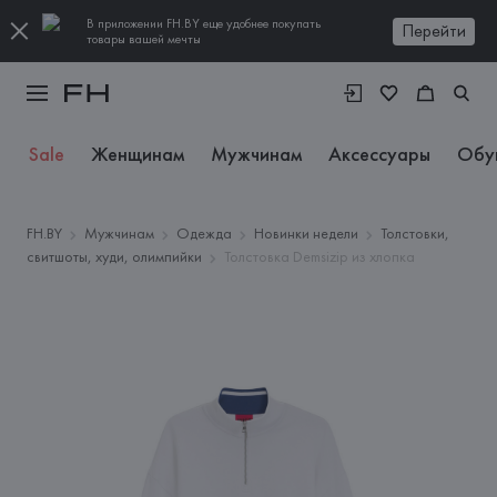
В приложении FH.BY еще удобнее покупать
Перейти
товары вашей мечты
Sale
Женщинам
Мужчинам
Аксессуары
Обу
FH.BY
Мужчинам
Одежда
Новинки недели
Толстовки,
свитшоты, худи, олимпийки
Толстовка Demsizip из хлопка