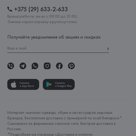
+375 (29) 633-2-633
Время работы: пн-вс с 09:00 до 21:00,
Заказы через корзину круглосуточно
Получайте уведомления об акциях и скидках:
Скачать
Скачать
в App Store
в Google Play
Интернет-магазин одежды, обуви и аксессуаров мировых
брендов. Бесплатная доставка с примеркой по всей Беларуси*.
Самовывоз из фирменных салонов сети. Быстрая доставка в
Россию.
*Подробнее на странице «
Доставка и оплата
»