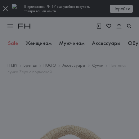
В приложении FH.BY еще удобнее покупать
Перейти
товары вашей мечты
Sale
Женщинам
Мужчинам
Аксессуары
Обу
FH.BY
Бренды
HUGO
Аксессуары
Сумки
Плетеная
сумка Zeya с подвеской