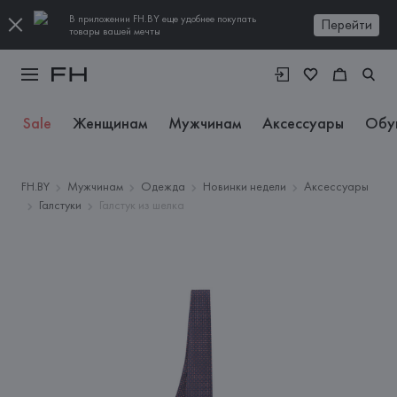
В приложении FH.BY еще удобнее покупать
Перейти
товары вашей мечты
Sale
Женщинам
Мужчинам
Аксессуары
Обу
FH.BY
Мужчинам
Одежда
Новинки недели
Аксессуары
Галстуки
Галстук из шелка