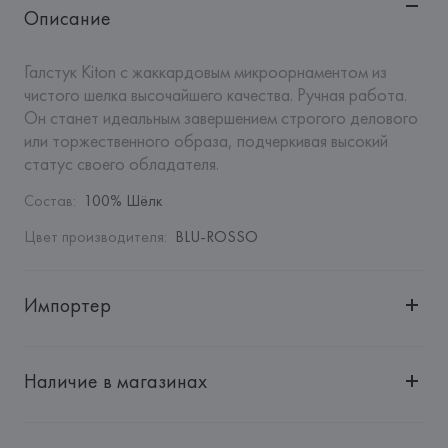
Описание
Галстук Kiton с жаккардовым микроорнаментом из 
чистого шелка высочайшего качества. Ручная работа. 
Он станет идеальным завершением строгого делового 
или торжественного образа, подчеркивая высокий 
статус своего обладателя.
Состав
:
100% Шёлк
Цвет производителя
:
BLU-ROSSO
Импортер
Импортер: 
Общество с дополнительной ответственностью 
"БелВиринея"
Наличие в магазинах
Адрес: 
Республика Беларусь, 220030, г. Минск, ул. 
Немига, 5, пом. 39