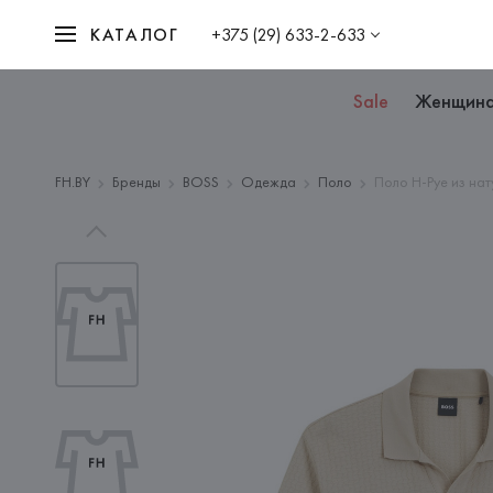
КАТАЛОГ
+375 (29) 633-2-633
Sale
Женщин
FH.BY
Бренды
BOSS
Одежда
Поло
Поло H-Pye из на