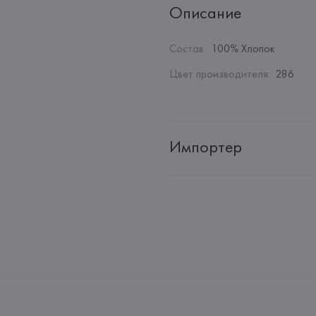
Описание
Состав
:
100% Хлопок
Цвет производителя
:
286
Импортер
Импортер: 
Общество с ограни
Адрес: 
Республика Беларусь, 2
Производитель: 
HUGO BOSS
Адрес: 
ГЕРМАНИЯ, 
HUGO BOSS 
Страна происхождения товара