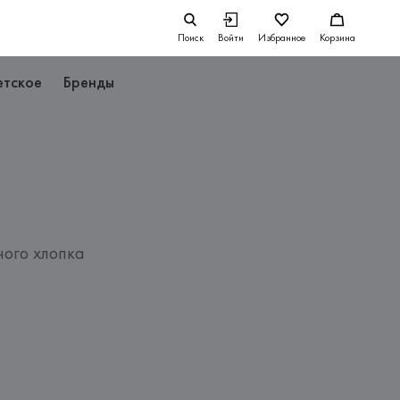
Поиск
Войти
Избранное
Корзина
етское
Бренды
ного хлопка