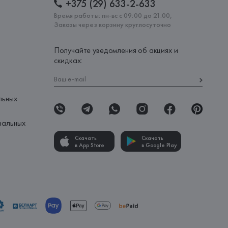
+375 (29) 633-2-633
Время работы: пн-вс с 09:00 до 21:00,
Заказы через корзину круглосуточно
Получайте уведомления об акциях и
скидках:
льных
нальных
Скачать
Скачать
в App Store
в Google Play