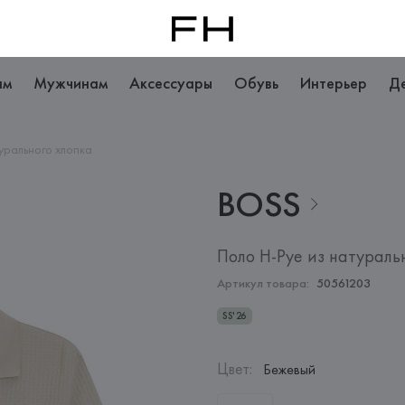
ам
Мужчинам
Аксессуары
Обувь
Интерьер
Д
турального хлопка
BOSS
Поло H-Pye из натураль
Артикул товара:
50561203
SS'26
Цвет
:
Бежевый