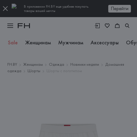
В приложении FH.BY еще удобнее покупать
Перейти
товары вашей мечты
Sale
Женщинам
Мужчинам
Аксессуары
Обу
FH.BY
Женщинам
Одежда
Новинки недели
Домашняя
одежда
Шорты
Шорты с логотипом