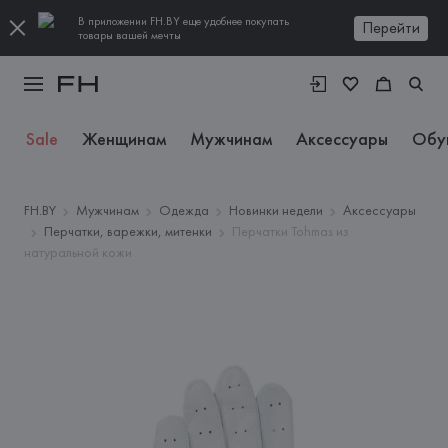
В приложении FH.BY еще удобнее покупать
Перейти
товары вашей мечты
Sale
Женщинам
Мужчинам
Аксессуары
Обу
FH.BY
Мужчинам
Одежда
Новинки недели
Аксессуары
Перчатки, варежки, митенки
Перчатки Tohmas из
натуральной кожи