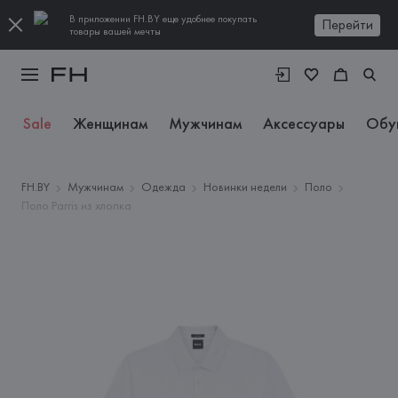
В приложении FH.BY еще удобнее покупать
Перейти
товары вашей мечты
Sale
Женщинам
Мужчинам
Аксессуары
Обу
FH.BY
Мужчинам
Одежда
Новинки недели
Поло
Поло Parris из хлопка