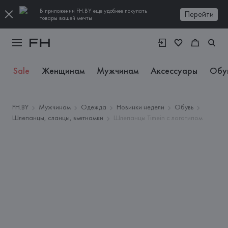
В приложении FH.BY еще удобнее покупать
Перейти
товары вашей мечты
Sale
Женщинам
Мужчинам
Аксессуары
Обу
FH.BY
Мужчинам
Одежда
Новинки недели
Обувь
Шлепанцы, сланцы, вьетнамки
Шлепанцы Timein с логотипом