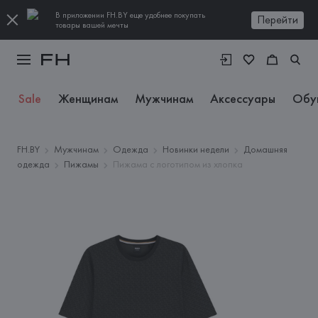
В приложении FH.BY еще удобнее покупать
Перейти
товары вашей мечты
Sale
Женщинам
Мужчинам
Аксессуары
Обу
FH.BY
Мужчинам
Одежда
Новинки недели
Домашняя
одежда
Пижамы
Пижама с логотипом из хлопка