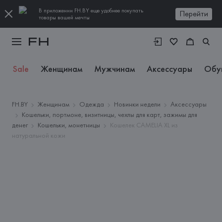
В приложении FH.BY еще удобнее покупать
Перейти
товары вашей мечты
Sale
Женщинам
Мужчинам
Аксессуары
Обу
FH.BY
Женщинам
Одежда
Новинки недели
Аксессуары
Кошельки, портмоне, визитницы, чехлы для карт, зажимы для
денег
Кошельки, монетницы
Кошелек CAMELIA XL из
натуральной кожи