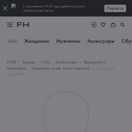
В приложении FH.BY еще удобнее покупать
Перейти
товары вашей мечты
Sale
Женщинам
Мужчинам
Аксессуары
Обу
FH.BY
Бренды
Furla
Аксессуары
Украшения и
бижутерия
Ожерелья, колье, бусы, подвески
Ожерелье
MIASFERA