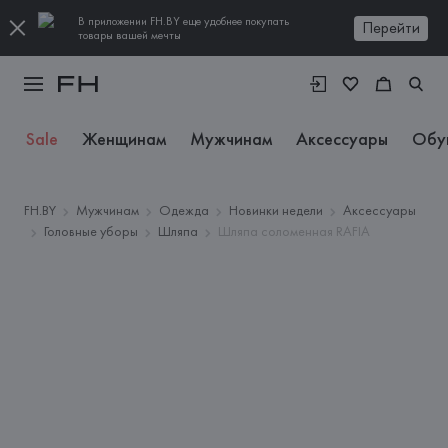
В приложении FH.BY еще удобнее покупать
Перейти
товары вашей мечты
Sale
Женщинам
Мужчинам
Аксессуары
Обу
FH.BY
Мужчинам
Одежда
Новинки недели
Аксессуары
Головные уборы
Шляпа
Шляпа соломенная RAFIA