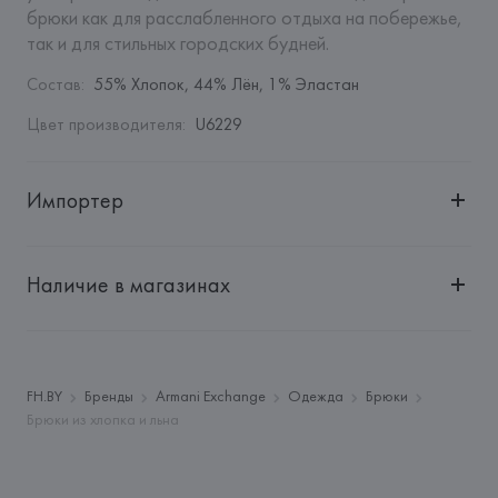
брюки как для расслабленного отдыха на побережье, 
так и для стильных городских будней.
Состав
:
55% Хлопок, 44% Лён, 1% Эластан
Цвет производителя
:
U6229
Импортер
Импортер: 
Общество с ограниченной ответственностью 
"Авикойл Интернешнл"
Наличие в магазинах
Адрес: 
Республика Беларусь, 220051, г. Минск, ул. 
Рафиева, д. 64, помещение 2-27
Производитель: 
Giorgio Armani S.p.A.
Адрес: 
ИТАЛИЯ, 
Giorgio Armani S.p.A - Via Borgonuovo 11, 
FH.BY
Бренды
Armani Exchange
Одежда
Брюки
20121 Milano,
Брюки из хлопка и льна
Страна происхождения товара: 
КИТАЙ