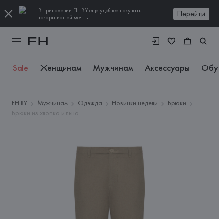
В приложении FH.BY еще удобнее покупать
Перейти
товары вашей мечты
Sale
Женщинам
Мужчинам
Аксессуары
Обу
FH.BY
Мужчинам
Одежда
Новинки недели
Брюки
Брюки из хлопка и льна